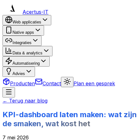
Acertus-IT
Web applicaties
Native apps
Integraties
Data & analytics
Automatisering
Advies
Producten
Contact
Plan een gesprek
← Terug naar blog
KPI-dashboard laten maken: wat zijn
de smaken, wat kost het
7 mei 2026