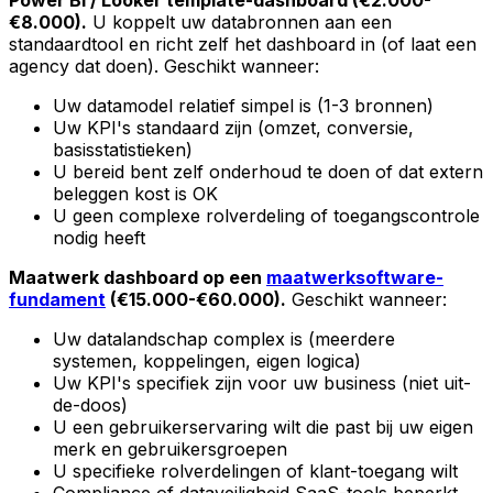
Power BI / Looker template-dashboard (€2.000-
€8.000).
U koppelt uw databronnen aan een
standaardtool en richt zelf het dashboard in (of laat een
agency dat doen). Geschikt wanneer:
Uw datamodel relatief simpel is (1-3 bronnen)
Uw KPI's standaard zijn (omzet, conversie,
basisstatistieken)
U bereid bent zelf onderhoud te doen of dat extern
beleggen kost is OK
U geen complexe rolverdeling of toegangscontrole
nodig heeft
Maatwerk dashboard op een
maatwerksoftware-
fundament
(€15.000-€60.000).
Geschikt wanneer:
Uw datalandschap complex is (meerdere
systemen, koppelingen, eigen logica)
Uw KPI's specifiek zijn voor uw business (niet uit-
de-doos)
U een gebruikerservaring wilt die past bij uw eigen
merk en gebruikersgroepen
U specifieke rolverdelingen of klant-toegang wilt