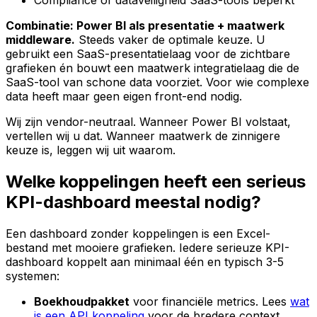
Compliance of dataveiligheid SaaS-tools beperkt
Combinatie: Power BI als presentatie + maatwerk
middleware.
Steeds vaker de optimale keuze. U
gebruikt een SaaS-presentatielaag voor de zichtbare
grafieken én bouwt een maatwerk integratielaag die de
SaaS-tool van schone data voorziet. Voor wie complexe
data heeft maar geen eigen front-end nodig.
Wij zijn vendor-neutraal. Wanneer Power BI volstaat,
vertellen wij u dat. Wanneer maatwerk de zinnigere
keuze is, leggen wij uit waarom.
Welke koppelingen heeft een serieus
KPI-dashboard meestal nodig?
Een dashboard zonder koppelingen is een Excel-
bestand met mooiere grafieken. Iedere serieuze KPI-
dashboard koppelt aan minimaal één en typisch 3-5
systemen:
Boekhoudpakket
voor financiële metrics. Lees
wat
is een API koppeling
voor de bredere context.