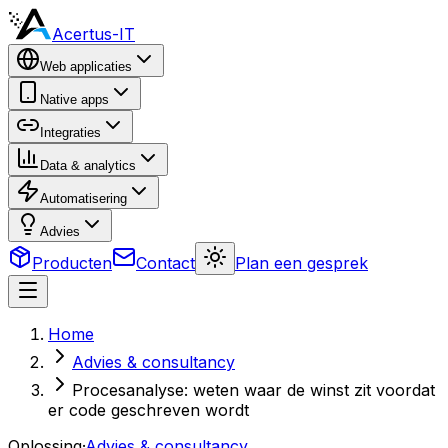
Acertus-IT
Web applicaties
Native apps
Integraties
Data & analytics
Automatisering
Advies
Producten
Contact
Plan een gesprek
Home
Advies & consultancy
Procesanalyse: weten waar de winst zit voordat
er code geschreven wordt
Oplossing
·
Advies & consultancy